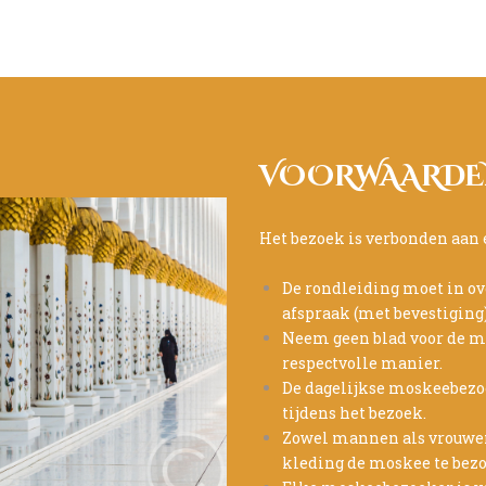
VOORWAARD
Het bezoek is verbonden aan 
De rondleiding moet in ov
afspraak (met bevestiging
Neem geen blad voor de 
respectvolle manier.
De dagelijkse moskeebezo
tijdens het bezoek.
Zowel mannen als vrouwe
kleding de moskee te bez