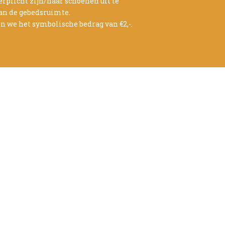
rplicht zijn/haar schoenen uit te
van de gebedsruimte.
n we het symbolische bedrag van €2,-.