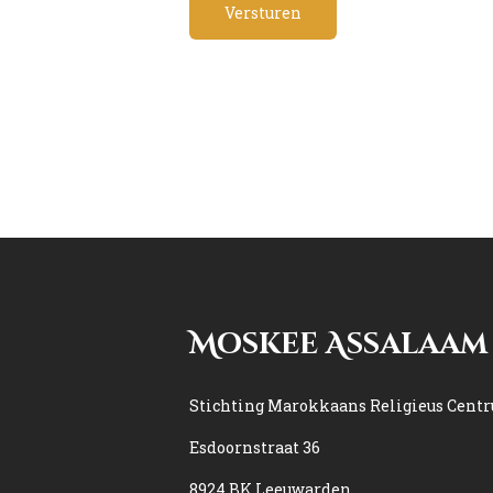
Moskee Assalaam
Stichting Marokkaans Religieus Cent
Esdoornstraat 36
8924 BK Leeuwarden