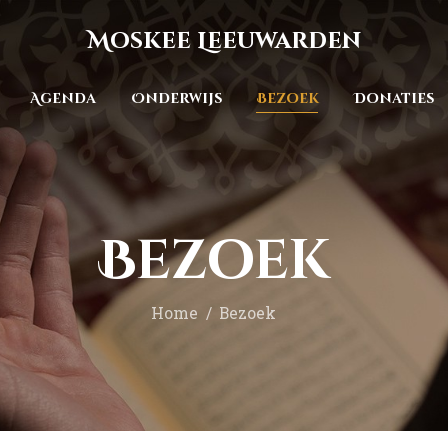
Home
Moskee Leeuwarden
Mededelingen
Agenda
Onderwijs
Bezoek
Donaties
Agenda
Onderwijs
Bezoek
Donaties
Bezoek
Over ons
Home
Bezoek
Contact